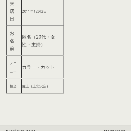
来
店
2011年12月2日
日
お
匿名（20代・女
名
性・主婦）
前
メニ
カラー・カット
ュー
担当
佐土（上北沢店）